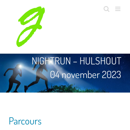
Skip
to
content
NIGHTRUN – HULSHOUT
04 november 2023
Parcours